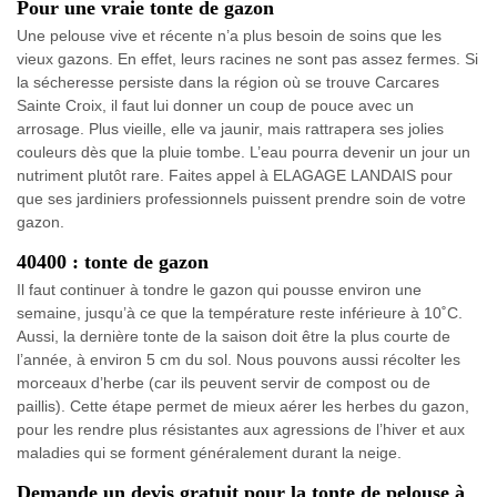
Pour une vraie tonte de gazon
Une pelouse vive et récente n’a plus besoin de soins que les
vieux gazons. En effet, leurs racines ne sont pas assez fermes. Si
la sécheresse persiste dans la région où se trouve Carcares
Sainte Croix, il faut lui donner un coup de pouce avec un
arrosage. Plus vieille, elle va jaunir, mais rattrapera ses jolies
couleurs dès que la pluie tombe. L’eau pourra devenir un jour un
nutriment plutôt rare. Faites appel à ELAGAGE LANDAIS pour
que ses jardiniers professionnels puissent prendre soin de votre
gazon.
40400 : tonte de gazon
Il faut continuer à tondre le gazon qui pousse environ une
semaine, jusqu’à ce que la température reste inférieure à 10˚C.
Aussi, la dernière tonte de la saison doit être la plus courte de
l’année, à environ 5 cm du sol. Nous pouvons aussi récolter les
morceaux d’herbe (car ils peuvent servir de compost ou de
paillis). Cette étape permet de mieux aérer les herbes du gazon,
pour les rendre plus résistantes aux agressions de l’hiver et aux
maladies qui se forment généralement durant la neige.
Demande un devis gratuit pour la tonte de pelouse à