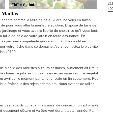
211
40
à Maillas
l adapté comme la taille de haie? Alors, ne vous en faites
 pour vous offrir la meilleure solution. Dispose de taille de
 jardinage et vous avez la liberté de choisir ce qu'il vous faut.
taille de haie de votre jardin en toute assurance. En
ardinier compétente qui se sont habitués à utiliser tout
ctuer votre tâche dans ce domaine. Alors, contactez le plus vite
las 40120.
le à celle des arbustes à fleurs solitaires, autrement dit il faut
le des haies régulières ou des haies écran varie selon le végétal
 en avril est le moment parfait et ensuite en fin septembre. Pour
de la fraîcheur des rejets printaniers. Nous évitons de tailler
cher des regards curieux, mais aussi de concevoir un admirable
illeusement clôturé et va être vert durant toute l’année. Par