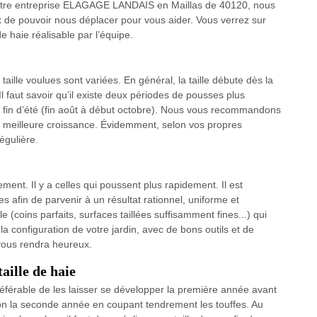
notre entreprise ELAGAGE LANDAIS en Maillas de 40120, nous
de pouvoir nous déplacer pour vous aider. Vous verrez sur
de haie réalisable par l’équipe.
taille voulues sont variées. En général, la taille débute dès la
Il faut savoir qu’il existe deux périodes de pousses plus
et fin d’été (fin août à début octobre). Nous vous recommandons
une meilleure croissance. Évidemment, selon vos propres
égulière.
ment. Il y a celles qui poussent plus rapidement. Il est
es afin de parvenir à un résultat rationnel, uniforme et
le (coins parfaits, surfaces taillées suffisamment fines...) qui
a configuration de votre jardin, avec de bons outils et de
 vous rendra heureux.
ille de haie
préférable de les laisser se développer la première année avant
mation la seconde année en coupant tendrement les touffes. Au