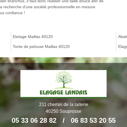
ien branchus, il faut donc réaliser une taille douce afin de
à la recherche d’une société professionnelle en mesure
ous confiance !
Etetage Maillas 40120
Abat
Tonte de pelouse Maillas 40120
Elag
211 chemin de la laiterie
40250 Souprosse
05 33 06 28 82
/
06 83 53 20 55