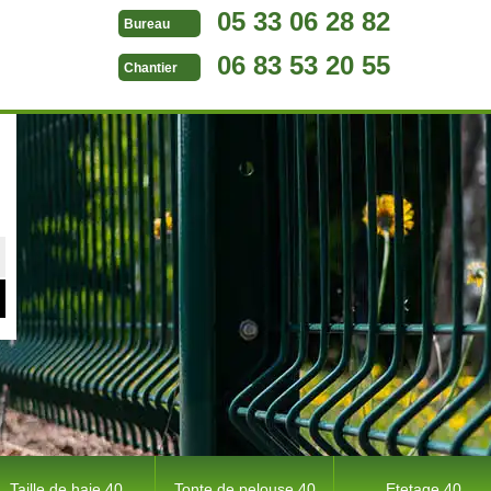
05 33 06 28 82
Bureau
06 83 53 20 55
Chantier
Taille de haie 40
Tonte de pelouse 40
Etetage 40