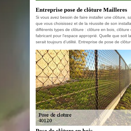
Entreprise pose de clôture Mailleres
Si vous avez besoin de faire installer une clôture,
que vous choisissez et de la réussite de son installat
différents types de clôture : clôture en bois, clôture
fabricant pour l'espace approprié. Quelle que soit l
serait toujours d’utilité. Entreprise de pose de clô
Pose de clôture en bois