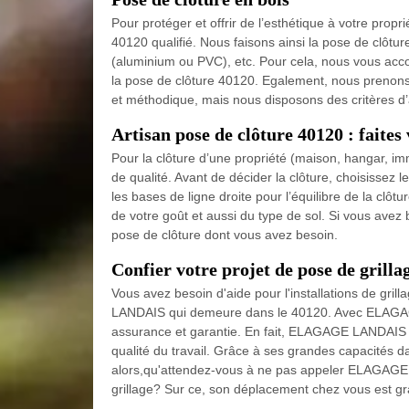
Pour protéger et offrir de l’esthétique à votre pr
40120 qualifié. Nous faisons ainsi la pose de clôture
(aluminium ou PVC), etc. Pour cela, nous vous acco
la pose de clôture 40120. Egalement, nous prenons 
et méthodique, mais nous disposons des critères d’a
Artisan pose de clôture 40120 : faite
Pour la clôture d’une propriété (maison, hangar, im
de qualité. Avant de décider la clôture, choisissez le
les bases de ligne droite pour l’équilibre de la clôt
de votre goût et aussi du type de sol. Si vous avez b
pose de clôture dont vous avez besoin.
Confier votre projet de pose de grilla
Vous avez besoin d'aide pour l'installations de g
LANDAIS qui demeure dans le 40120. Avec ELAGAG
assurance et garantie. En fait, ELAGAGE LANDAIS ut
qualité du travail. Grâce à ses grandes capacités dan
alors,qu'attendez-vous à ne pas appeler ELAGAGE
grillage? Sur ce, son déplacement chez vous est gra