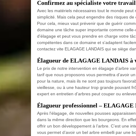
Confirmez au spécialiste votre travail
Avec les matériels nécessaires tout le monde peut r
simplicité. Mais cela peut engendre des risques de
Pour cela, mieux vaut prévenir que de guérir comme 
domaine une tâche super importante comme celle-ci
d'élagage et peut vous prendre en charge votre tâc
compétentes dans ce domaine et s'adaptent facilem
contactez vite ELAGAGE LANDAIS qui se siège dan
Élagueur de ELAGAGE LANDAIS à vot
Le prix de notre intervention en élagage d’arbre var
tarif que nous proposons vous permettra d’avoir un
pour la nature, mais ils ne sont pas toujours favora
vieillesse, ou à une hauteur trop grande pouvant f
expert en entretien d’arbres peut couper ou enlever
Élagueur professionnel – ELAGAG
Après l'élagage, de nouvelles pousses apparaissen
dans la même direction que les bourgeons. En effet
offrir un bon développement à l’arbre. C’est une int
vous permet d’avoir un bel arbre embelli par une bo