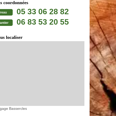
s coordonnées
05 33 06 28 82
reau
06 83 53 20 55
antier
us localiser
agage Bassercles