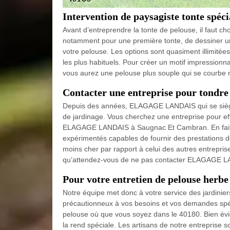
Intervention de paysagiste tonte spéci
Avant d’entreprendre la tonte de pelouse, il faut choi
notamment pour une première tonte, de dessiner une
votre pelouse. Les options sont quasiment illimité
les plus habituels. Pour créer un motif impressionnan
vous aurez une pelouse plus souple qui se courbe 
Contacter une entreprise pour tondre
Depuis des années, ELAGAGE LANDAIS qui se siège
de jardinage. Vous cherchez une entreprise pour ef
ELAGAGE LANDAIS à Saugnac Et Cambran. En fait, i
expérimentés capables de fournir des prestations de
moins cher par rapport à celui des autres entrepri
qu’attendez-vous de ne pas contacter ELAGAGE LA
Pour votre entretien de pelouse herb
Notre équipe met donc à votre service des jardinier
précautionneux à vos besoins et vos demandes spécifi
pelouse où que vous soyez dans le 40180. Bien évi
la rend spéciale. Les artisans de notre entreprise s