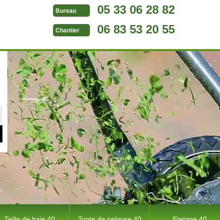
05 33 06 28 82
Bureau
06 83 53 20 55
Chantier
Taille de haie 40
Tonte de pelouse 40
Etetage 40