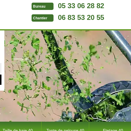
05 33 06 28 82
Bureau
06 83 53 20 55
Chantier
Taille de haie 40
Tonte de pelouse 40
Etetage 40