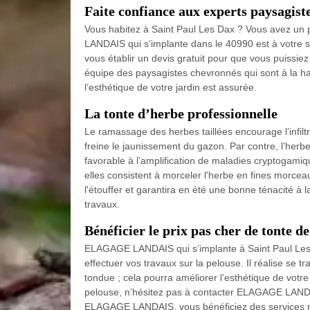
Faite confiance aux experts paysagiste
Vous habitez à Saint Paul Les Dax ? Vous avez un 
LANDAIS qui s’implante dans le 40990 est à votre ser
vous établir un devis gratuit pour que vous puissie
équipe des paysagistes chevronnés qui sont à la hau
l’esthétique de votre jardin est assurée.
La tonte d’herbe professionnelle
Le ramassage des herbes taillées encourage l’infiltrat
freine le jaunissement du gazon. Par contre, l'her
favorable à l’amplification de maladies cryptogami
elles consistent à morceler l'herbe en fines morcea
l'étouffer et garantira en été une bonne ténacité 
travaux.
Bénéficier le prix pas cher de tonte d
ELAGAGE LANDAIS qui s’implante à Saint Paul Les 
effectuer vos travaux sur la pelouse. Il réalise se tra
tondue ; cela pourra améliorer l’esthétique de votr
pelouse, n’hésitez pas à contacter ELAGAGE LANDA
ELAGAGE LANDAIS, vous bénéficiez des services mo