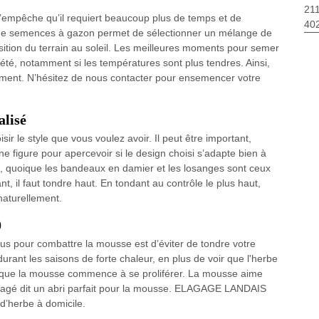
211
mpêche qu’il requiert beaucoup plus de temps et de
40
i de semences à gazon permet de sélectionner un mélange de
sition du terrain au soleil. Les meilleures moments pour semer
été, notamment si les températures sont plus tendres. Ainsi,
ément. N’hésitez de nous contacter pour ensemencer votre
alisé
sir le style que vous voulez avoir. Il peut être important,
 figure pour apercevoir si le design choisi s’adapte bien à
es, quoique les bandeaux en damier et les losanges sont ceux
t, il faut tondre haut. En tondant au contrôle le plus haut,
naturellement.
0
us pour combattre la mousse est d’éviter de tondre votre
durant les saisons de forte chaleur, en plus de voir que l'herbe
et que la mousse commence à se proliférer. La mousse aime
ommagé dit un abri parfait pour la mousse. ELAGAGE LANDAIS
d’herbe à domicile.