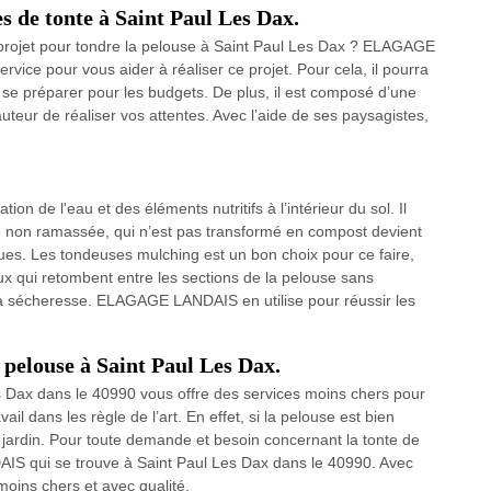
s de tonte à Saint Paul Les Dax.
projet pour tondre la pelouse à Saint Paul Les Dax ? ELAGAGE
vice pour vous aider à réaliser ce projet. Pour cela, il pourra
z se préparer pour les budgets. De plus, il est composé d’une
teur de réaliser vos attentes. Avec l’aide de ses paysagistes,
ion de l'eau et des éléments nutritifs à l’intérieur du sol. Il
be non ramassée, qui n’est pas transformé en compost devient
ques. Les tondeuses mulching est un bon choix pour ce faire,
ux qui retombent entre les sections de la pelouse sans
à la sécheresse. ELAGAGE LANDAIS en utilise pour réussir les
e pelouse à Saint Paul Les Dax.
Dax dans le 40990 vous offre des services moins chers pour
vail dans les règle de l’art. En effet, si la pelouse est bien
e jardin. Pour toute demande et besoin concernant la tonte de
IS qui se trouve à Saint Paul Les Dax dans le 40990. Avec
ins chers et avec qualité.