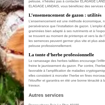
pelouse, n’hésitez pas à contacter ELAGAGE LANDA
ELAGAGE LANDAIS, vous bénéficiez des services mo
L’ensemencement de gazon : utilités
L’ensemencement est une méthode économique, n’e
persévérance que l’installation de gazon. L’emplo
graminées bien adapté à ses nutriments et à l’expo
se trouvent au moment de printemps et vers la de l’
les semences peuvent germer plus vite et plus ais
pelouse professionnellement.
La tonte d’herbe professionnelle
Le ramassage des herbes taillées encourage l’infiltrat
freine le jaunissement du gazon. Par contre, l'her
favorable à l’amplification de maladies cryptogami
elles consistent à morceler l'herbe en fines morcea
l'étouffer et garantira en été une bonne ténacité 
travaux.
Autres services