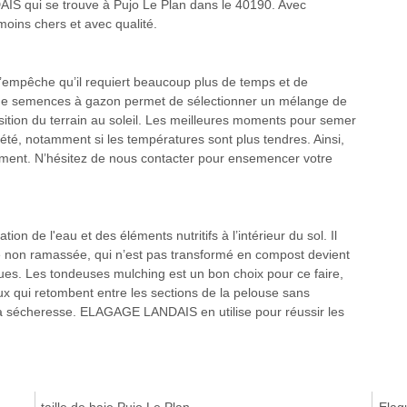
IS qui se trouve à Pujo Le Plan dans le 40190. Avec
ins chers et avec qualité.
mpêche qu’il requiert beaucoup plus de temps et de
i de semences à gazon permet de sélectionner un mélange de
sition du terrain au soleil. Les meilleures moments pour semer
été, notamment si les températures sont plus tendres. Ainsi,
ément. N’hésitez de nous contacter pour ensemencer votre
ion de l'eau et des éléments nutritifs à l’intérieur du sol. Il
be non ramassée, qui n’est pas transformé en compost devient
ques. Les tondeuses mulching est un bon choix pour ce faire,
ux qui retombent entre les sections de la pelouse sans
à la sécheresse. ELAGAGE LANDAIS en utilise pour réussir les