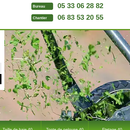
05 33 06 28 82
Bureau
06 83 53 20 55
Chantier
Taille de haie 40
Tonte de pelouse 40
Etetage 40