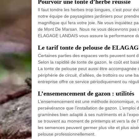
Pourvoir une tonte d’herbe réussie
Il faut tondre les herbes trop longues, c’est pour é
notre équipe de paysagistes jardiniers pour prendre
magnifique qui fera votre joie. Ne vous inquiétez pa
de Mont De Marsan. Nous ne vous décevrons pas quel
ELAGAGE LANDAIS vous assure la performance dans
Le tarif tonte de pelouse de ELAG
Certaines parties des espaces verts peuvent sont dif
Selon la rapidité de tonte de gazon, le coût est bas
La tonte de pelouse peut aussi être accompagnée de 
périphérie de circuit, d’allées, de trottoirs ou une 
entreprise offre ce service périodiquement ou rég
L’ensemencement de gazon : utilités
L’ensemencement est une méthode économique, n’e
persévérance que l’installation de gazon. L’emplo
graminées bien adapté à ses nutriments et à l’expo
se trouvent au moment de printemps et vers la de l’
les semences peuvent germer plus vite et plus ais
pelouse professionnellement.