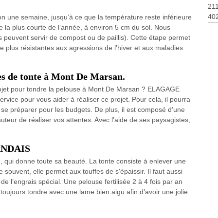
211
40
ron une semaine, jusqu’à ce que la température reste inférieure
re la plus courte de l’année, à environ 5 cm du sol. Nous
s peuvent servir de compost ou de paillis). Cette étape permet
 plus résistantes aux agressions de l’hiver et aux maladies
tes de tonte à Mont De Marsan.
ojet pour tondre la pelouse à Mont De Marsan ? ELAGAGE
vice pour vous aider à réaliser ce projet. Pour cela, il pourra
z se préparer pour les budgets. De plus, il est composé d’une
teur de réaliser vos attentes. Avec l’aide de ses paysagistes,
LANDAIS
, qui donne toute sa beauté. La tonte consiste à enlever une
 souvent, elle permet aux touffes de s'épaissir. Il faut aussi
 de l’engrais spécial. Une pelouse fertilisée 2 à 4 fois par an
t toujours tondre avec une lame bien aigu afin d’avoir une jolie