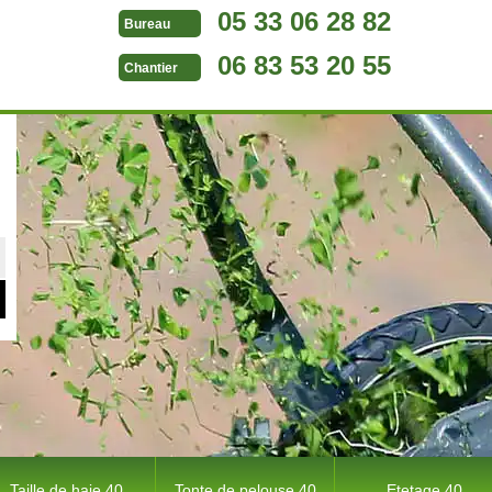
05 33 06 28 82
Bureau
06 83 53 20 55
Chantier
Taille de haie 40
Tonte de pelouse 40
Etetage 40