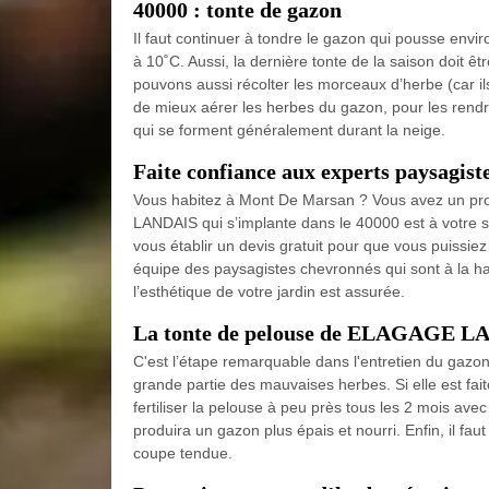
40000 : tonte de gazon
Il faut continuer à tondre le gazon qui pousse envi
à 10˚C. Aussi, la dernière tonte de la saison doit êt
pouvons aussi récolter les morceaux d’herbe (car il
de mieux aérer les herbes du gazon, pour les rendre
qui se forment généralement durant la neige.
Faite confiance aux experts paysagis
Vous habitez à Mont De Marsan ? Vous avez un pr
LANDAIS qui s’implante dans le 40000 est à votre ser
vous établir un devis gratuit pour que vous puissie
équipe des paysagistes chevronnés qui sont à la hau
l’esthétique de votre jardin est assurée.
La tonte de pelouse de ELAGAGE 
C'est l’étape remarquable dans l'entretien du gazon
grande partie des mauvaises herbes. Si elle est faite
fertiliser la pelouse à peu près tous les 2 mois avec
produira un gazon plus épais et nourri. Enfin, il fau
coupe tendue.