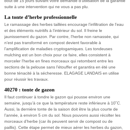
bout de 15 jours suivant votre demande d’utilisation de la garantie
suite à une intervention qui ne vous a pas plu.
La tonte d’herbe professionnelle
Le ramassage des herbes taillées encourage l’infiltration de l'eau
et des éléments nutritifs à l’intérieur du sol. Il freine le
jaunissement du gazon. Par contre, l'herbe non ramassée, qui
n’est pas transformé en compost devient favorable à
l’amplification de maladies cryptogamiques. Les tondeuses
mulching est un bon choix pour ce faire, elles consistent à
morceler l'herbe en fines morceaux qui retombent entre les
sections de la pelouse sans l'étouffer et garantira en été une
bonne ténacité à la sécheresse. ELAGAGE LANDAIS en utilise
pour réussir les travaux.
40270 : tonte de gazon
Il faut continuer à tondre le gazon qui pousse environ une
semaine, jusqu’à ce que la température reste inférieure à 10˚C.
Aussi, la dernière tonte de la saison doit être la plus courte de
l’année, à environ 5 cm du sol. Nous pouvons aussi récolter les
morceaux d’herbe (car ils peuvent servir de compost ou de
paillis). Cette étape permet de mieux aérer les herbes du gazon,