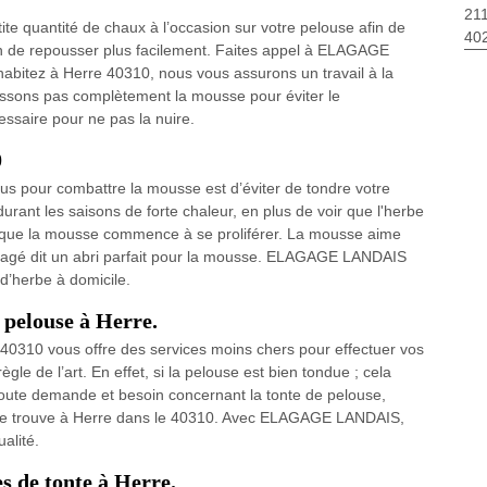
211
te quantité de chaux à l’occasion sur votre pelouse afin de
40
azon de repousser plus facilement. Faites appel à ELAGAGE
habitez à Herre 40310, nous vous assurons un travail à la
assons pas complètement la mousse pour éviter le
ssaire pour ne pas la nuire.
0
us pour combattre la mousse est d’éviter de tondre votre
durant les saisons de forte chaleur, en plus de voir que l'herbe
et que la mousse commence à se proliférer. La mousse aime
ommagé dit un abri parfait pour la mousse. ELAGAGE LANDAIS
d’herbe à domicile.
e pelouse à Herre.
0310 vous offre des services moins chers pour effectuer vos
règle de l’art. En effet, si la pelouse est bien tondue ; cela
 toute demande et besoin concernant la tonte de pelouse,
se trouve à Herre dans le 40310. Avec ELAGAGE LANDAIS,
alité.
s de tonte à Herre.