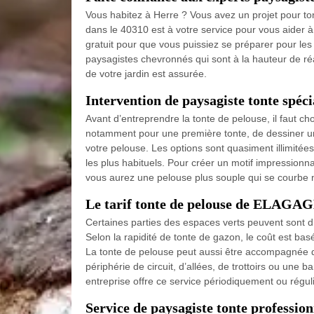
Vous habitez à Herre ? Vous avez un projet pour 
dans le 40310 est à votre service pour vous aider à r
gratuit pour que vous puissiez se préparer pour le
paysagistes chevronnés qui sont à la hauteur de réal
de votre jardin est assurée.
Intervention de paysagiste tonte spéci
Avant d’entreprendre la tonte de pelouse, il faut choi
notamment pour une première tonte, de dessiner une
votre pelouse. Les options sont quasiment illimité
les plus habituels. Pour créer un motif impressionnan
vous aurez une pelouse plus souple qui se courbe 
Le tarif tonte de pelouse de ELAG
Certaines parties des espaces verts peuvent sont dif
Selon la rapidité de tonte de gazon, le coût est bas
La tonte de pelouse peut aussi être accompagnée de 
périphérie de circuit, d’allées, de trottoirs ou une 
entreprise offre ce service périodiquement ou régu
Service de paysagiste tonte profession