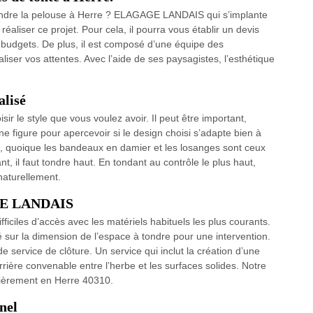
tondre la pelouse à Herre ? ELAGAGE LANDAIS qui s’implante
éaliser ce projet. Pour cela, il pourra vous établir un devis
s budgets. De plus, il est composé d’une équipe des
iser vos attentes. Avec l’aide de ses paysagistes, l’esthétique
alisé
sir le style que vous voulez avoir. Il peut être important,
 figure pour apercevoir si le design choisi s’adapte bien à
es, quoique les bandeaux en damier et les losanges sont ceux
t, il faut tondre haut. En tondant au contrôle le plus haut,
naturellement.
AGE LANDAIS
ficiles d’accès avec les matériels habituels les plus courants.
é sur la dimension de l’espace à tondre pour une intervention.
service de clôture. Un service qui inclut la création d’une
barrière convenable entre l’herbe et les surfaces solides. Notre
lièrement en Herre 40310.
nel