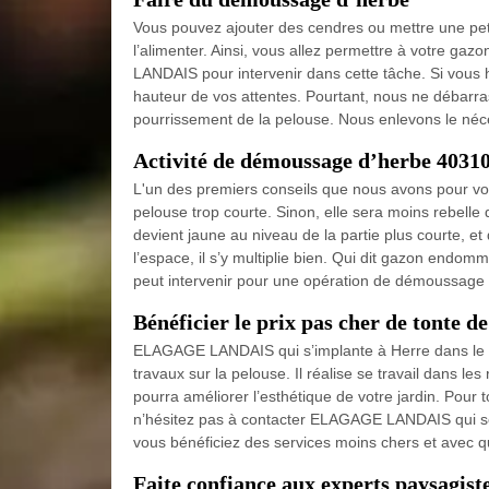
Vous pouvez ajouter des cendres ou mettre une peti
l’alimenter. Ainsi, vous allez permettre à votre g
LANDAIS pour intervenir dans cette tâche. Si vous 
hauteur de vos attentes. Pourtant, nous ne débarr
pourrissement de la pelouse. Nous enlevons le néce
Activité de démoussage d’herbe 4031
L'un des premiers conseils que nous avons pour vo
pelouse trop courte. Sinon, elle sera moins rebelle 
devient jaune au niveau de la partie plus courte, 
l’espace, il s’y multiplie bien. Qui dit gazon end
peut intervenir pour une opération de démoussage 
Bénéficier le prix pas cher de tonte d
ELAGAGE LANDAIS qui s’implante à Herre dans le 4
travaux sur la pelouse. Il réalise se travail dans les 
pourra améliorer l’esthétique de votre jardin. Pour
n’hésitez pas à contacter ELAGAGE LANDAIS qui 
vous bénéficiez des services moins chers et avec qu
Faite confiance aux experts paysagiste