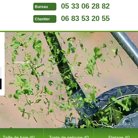
05 33 06 28 82
Bureau
06 83 53 20 55
Chantier
Taille de haie 40
Tonte de pelouse 40
Etetage 40