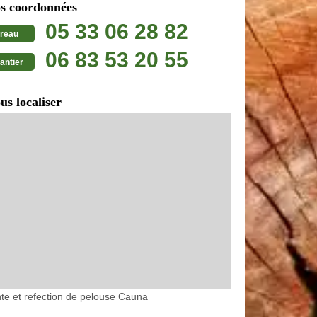
s coordonnées
05 33 06 28 82
reau
06 83 53 20 55
antier
us localiser
te et refection de pelouse Cauna