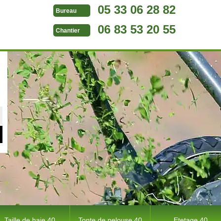
05 33 06 28 82
Bureau
06 83 53 20 55
Chantier
Taille de haie 40
Tonte de pelouse 40
Etetage 40