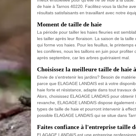
mieux ensoleillée pour qu’elle ne se vide à la ba
de haie à Tarnos 40220. Facilitez-vous la tâche av
résultats satisfaisants en travaillant avec notre éq
Moment de taille de haie
La période pour tailler les haies fleuries est semblab
les tailler après leur floraison. La saison de la tail
qui forme vos haies. Pour les feuillus, le printemps
les conifères, nous les taillons en juin pour profiter 
après septembre, car les arbres guériraient mal.
Choisissez la meilleure taille de haie 
Envie de s'entretenir les jardins? Besoin de matérie
parce que ELAGAGE LANDAIS est à votre disponibilité
haie forte et résistance, adapte dans tout travaux de
Alors, choisissez ELAGAGE LANDAIS pour obtenir la 
revanche, ELAGAGE LANDAIS dispose également des j
types de taille de haie et pourront intervenir à effe
possible ELAGAGE LANDAIS qui se situe dans Tar
Faites confiance à l'entreprise taille 
ELAGAGE LANDAIS est une entreprise professionnel 