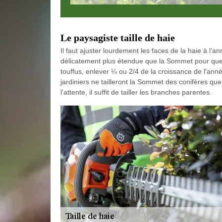
Le paysagiste taille de haie
Il faut ajuster lourdement les faces de la haie à l’
délicatement plus étendue que la Sommet pour que tou
touffus, enlever ¼ ou 2/4 de la croissance de l'anné
jardiniers ne tailleront la Sommet des conifères qu
l’attente, il suffit de tailler les branches parentes.