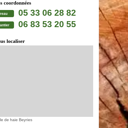
s coordonnées
05 33 06 28 82
reau
06 83 53 20 55
antier
us localiser
lle de haie Beyries