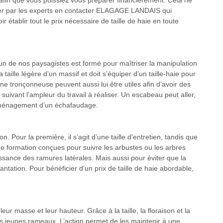
e afin que vous puissiez vous préparer financièrement. Cela ne
ller par les experts en contacter ELAGAGE LANDAIS qui
 établir tout le prix nécessaire de taille de haie en toute
hacun de nos paysagistes est formé pour maîtriser la manipulation
a taille légère d’un massif et doit s’équiper d’un taille-haie pour
 tronçonneuse peuvent aussi lui être utiles afin d’avoir des
uivant l’ampleur du travail à réaliser. Un escabeau peut aller,
l’aménagement d’un échafaudage.
. Pour la première, il s’agit d’une taille d'entretien, tandis que
 de formation conçues pour suivre les arbustes ou les arbres
ssance des ramures latérales. Mais aussi pour éviter que la
tation. Pour bénéficier d’un prix de taille de haie abordable,
leur masse et leur hauteur. Grâce à la taille, la floraison et la
s jeunes rameaux. L’action permet de les maintenir à une