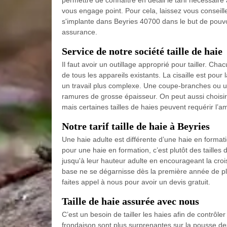
permettre de connaître en détail le tarif nécessair
vous engage point. Pour cela, laissez vous consei
s'implante dans Beyries 40700 dans le but de pouvoir
assurance.
Service de notre société taille de haie
Il faut avoir un outillage approprié pour tailler. C
de tous les appareils existants. La cisaille est pour l
un travail plus complexe. Une coupe-branches ou une
ramures de grosse épaisseur. On peut aussi choisir s
mais certaines tailles de haies peuvent requérir 
Notre tarif taille de haie à Beyries
Une haie adulte est différente d’une haie en formation
pour une haie en formation, c’est plutôt des tailles
jusqu'à leur hauteur adulte en encourageant la croi
base ne se dégarnisse dès la première année de plan
faites appel à nous pour avoir un devis gratuit.
Taille de haie assurée avec nous
C’est un besoin de tailler les haies afin de contrôler 
frondaison sont plus surprenantes sur la pousse de