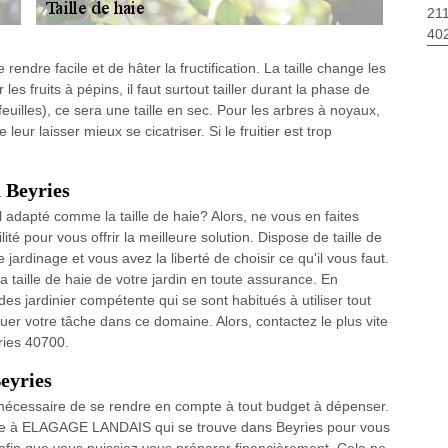
211
40
e rendre facile et de hâter la fructification. La taille change les
es fruits à pépins, il faut surtout tailler durant la phase de
euilles), ce sera une taille en sec. Pour les arbres à noyaux,
e leur laisser mieux se cicatriser. Si le fruitier est trop
à Beyries
l adapté comme la taille de haie? Alors, ne vous en faites
 pour vous offrir la meilleure solution. Dispose de taille de
 jardinage et vous avez la liberté de choisir ce qu'il vous faut.
taille de haie de votre jardin en toute assurance. En
ardinier compétente qui se sont habitués à utiliser tout
ctuer votre tâche dans ce domaine. Alors, contactez le plus vite
ies 40700.
Beyries
st nécessaire de se rendre en compte à tout budget à dépenser.
fiance à ELAGAGE LANDAIS qui se trouve dans Beyries pour vous