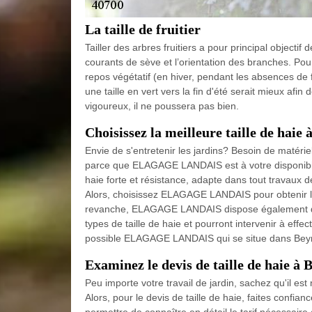
La taille de fruitier
Tailler des arbres fruitiers a pour principal objectif d
courants de sève et l’orientation des branches. Pour l
repos végétatif (en hiver, pendant les absences de f
une taille en vert vers la fin d'été serait mieux afin d
vigoureux, il ne poussera pas bien.
Choisissez la meilleure taille de haie 
Envie de s'entretenir les jardins? Besoin de matérie
parce que ELAGAGE LANDAIS est à votre disponibilité
haie forte et résistance, adapte dans tout travaux de
Alors, choisissez ELAGAGE LANDAIS pour obtenir la 
revanche, ELAGAGE LANDAIS dispose également des j
types de taille de haie et pourront intervenir à effe
possible ELAGAGE LANDAIS qui se situe dans Beyr
Examinez le devis de taille de haie à 
Peu importe votre travail de jardin, sachez qu'il e
Alors, pour le devis de taille de haie, faites con