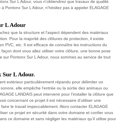
nx Sur L Adour, vous n'obtiendrez que travaux de qualité.
ure à Pontonx Sur L Adour, n'hésitez pas à appeler ELAGAGE
ur L Adour
 sachez que la structure et l'aspect dépendent des matériaux
ion. Pour la majorité des clôtures de protection, il existe
 en PVC, etc. Il est efficace de connaître les instructions du
a façon dont vous allez utiliser votre clôture, une bonne pose
ôture sur Pontonx Sur L Adour, nous sommes au service de tout
x Sur L Adour.
nt extérieur particulièrement répandu pour délimiter un
ois sonore, elle empêche l'entrée ou la sortie des animaux ou
AGAGE LANDAIS peut intervenir pour l'installer la clôture que
ssi concernant ce projet il est nécessaire d'utiliser une
et faire le travail impeccablement. Alors contacter ELAGAGE
iser ce projet en sécurité dans votre domaine et confier vous
ans ce domaine et sans négliger les matériaux qu’il utilise pour