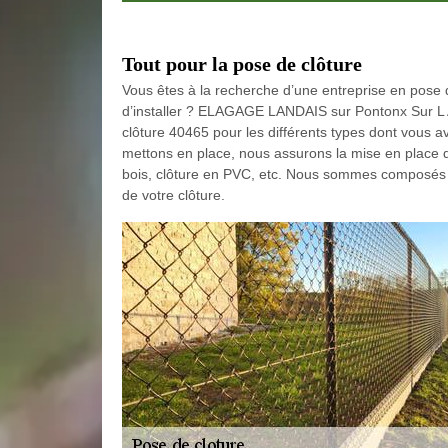
Tout pour la pose de clôture
Vous êtes à la recherche d’une entreprise en pose d
d’installer ? ELAGAGE LANDAIS sur Pontonx Sur L A
clôture 40465 pour les différents types dont vous 
mettons en place, nous assurons la mise en place de
bois, clôture en PVC, etc. Nous sommes composés d’
de votre clôture.