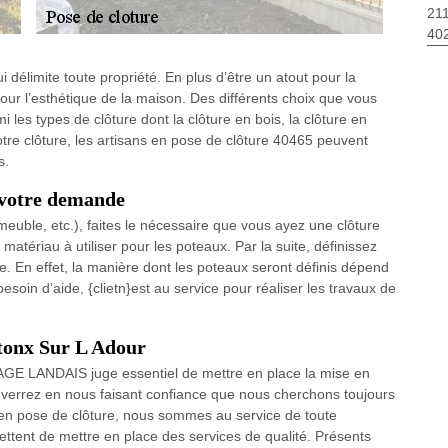
211
40
délimite toute propriété. En plus d’être un atout pour la
pour l’esthétique de la maison. Des différents choix que vous
les types de clôture dont la clôture en bois, la clôture en
otre clôture, les artisans en pose de clôture 40465 peuvent
s.
s votre demande
meuble, etc.), faites le nécessaire que vous ayez une clôture
 matériau à utiliser pour les poteaux. Par la suite, définissez
ure. En effet, la manière dont les poteaux seront définis dépend
esoin d’aide, {clietn}est au service pour réaliser les travaux de
ntonx Sur L Adour
AGE LANDAIS juge essentiel de mettre en place la mise en
s verrez en nous faisant confiance que nous cherchons toujours
s en pose de clôture, nous sommes au service de toute
ent de mettre en place des services de qualité. Présents