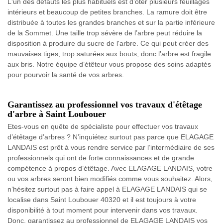
L'un des défauts les plus habituels est d’ôter plusieurs feuillages
intérieurs et beaucoup de petites branches. La ramure doit être
distribuée à toutes les grandes branches et sur la partie inférieure
de la Sommet. Une taille trop sévère de l’arbre peut réduire la
disposition à produire du sucre de l'arbre. Ce qui peut créer des
mauvaises tiges, trop saturées aux bouts, donc l’arbre est fragile
aux bris. Notre équipe d’étêteur vous propose des soins adaptés
pour pourvoir la santé de vos arbres.
Garantissez au professionnel vos travaux d'étêtage
d'arbre à Saint Loubouer
Etes-vous en quête de spécialiste pour effectuer vos travaux
d’étêtage d’arbres ? N’inquiétez surtout pas parce que ELAGAGE
LANDAIS est prêt à vous rendre service par l’intermédiaire de ses
professionnels qui ont de forte connaissances et de grande
compétence à propos d’étêtage. Avec ELAGAGE LANDAIS, votre
ou vos arbres seront bien modifiés comme vous souhaitez. Alors,
n’hésitez surtout pas à faire appel à ELAGAGE LANDAIS qui se
localise dans Saint Loubouer 40320 et il est toujours à votre
disponibilité à tout moment pour intervenir dans vos travaux.
Donc, garantissez au professionnel de ELAGAGE LANDAIS vos