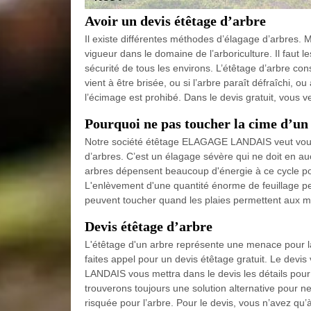
Avoir un devis étêtage d’arbre
Il existe différentes méthodes d’élagage d’arbres. M
vigueur dans le domaine de l’arboriculture. Il faut l
sécurité de tous les environs. L’étêtage d’arbre co
vient à être brisée, ou si l’arbre paraît défraîchi, 
l’écimage est prohibé. Dans le devis gratuit, vous ve
Pourquoi ne pas toucher la cime d’un 
Notre société étêtage ELAGAGE LANDAIS veut vous
d’arbres. C’est un élagage sévère qui ne doit en auc
arbres dépensent beaucoup d'énergie à ce cycle po
L'enlèvement d'une quantité énorme de feuillage pe
peuvent toucher quand les plaies permettent aux micr
Devis étêtage d’arbre
L'étêtage d'un arbre représente une menace pour la
faites appel pour un devis étêtage gratuit. Le dev
LANDAIS vous mettra dans le devis les détails pour
trouverons toujours une solution alternative pour ne
risquée pour l’arbre. Pour le devis, vous n’avez qu