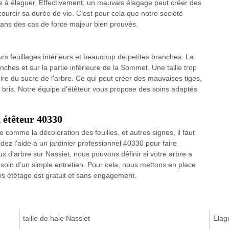
bre à élaguer. Effectivement, un mauvais élagage peut créer des
ourcir sa durée de vie. C’est pour cela que notre société
 dans des cas de force majeur bien prouvés.
eurs feuillages intérieurs et beaucoup de petites branches. La
nches et sur la partie inférieure de la Sommet. Une taille trop
uire du sucre de l'arbre. Ce qui peut créer des mauvaises tiges,
ux bris. Notre équipe d’étêteur vous propose des soins adaptés
n étêteur 40330
comme la décoloration des feuilles, et autres signes, il faut
ez l'aide à un jardinier professionnel 40330 pour faire
aux d'arbre sur Nassiet, nous pouvons définir si votre arbre a
esoin d’un simple entretien. Pour cela, nous mettons en place
vis étêtage est gratuit et sans engagement.
taille de haie Nassiet
Elag