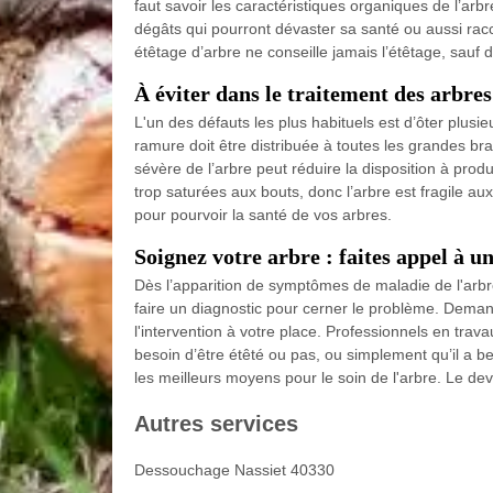
faut savoir les caractéristiques organiques de l’ar
dégâts qui pourront dévaster sa santé ou aussi racc
étêtage d’arbre ne conseille jamais l’étêtage, sauf
À éviter dans le traitement des arbres
L'un des défauts les plus habituels est d’ôter plusi
ramure doit être distribuée à toutes les grandes bra
sévère de l’arbre peut réduire la disposition à prod
trop saturées aux bouts, donc l’arbre est fragile a
pour pourvoir la santé de vos arbres.
Soignez votre arbre : faites appel à u
Dès l’apparition de symptômes de maladie de l'arbre 
faire un diagnostic pour cerner le problème. Demand
l'intervention à votre place. Professionnels en trav
besoin d’être étêté ou pas, ou simplement qu’il a b
les meilleurs moyens pour le soin de l'arbre. Le de
Autres services
Dessouchage Nassiet 40330