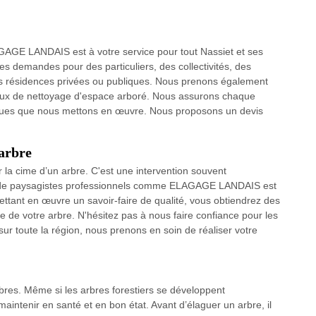
AGAGE LANDAIS est à votre service pour tout Nassiet et ses
tes demandes pour des particuliers, des collectivités, des
 des résidences privées ou publiques. Nous prenons également
vaux de nettoyage d'espace arboré. Nous assurons chaque
niques que nous mettons en œuvre. Nous proposons un devis
’arbre
r la cime d’un arbre. C'est une intervention souvent
ion de paysagistes professionnels comme ELAGAGE LANDAIS est
mettant en œuvre un savoir-faire de qualité, vous obtiendrez des
ue de votre arbre. N'hésitez pas à nous faire confiance pour les
ur toute la région, nous prenons en soin de réaliser votre
rbres. Même si les arbres forestiers se développent
maintenir en santé et en bon état. Avant d’élaguer un arbre, il