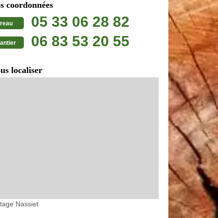
s coordonnées
05 33 06 28 82
reau
06 83 53 20 55
antier
us localiser
tage Nassiet