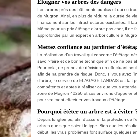
Éloigner vos arbres des dangers
Les arbres près des bâtiments publics et qui se tr
de Mugron. Ainsi, en plus de réduire la durée de vie
financement sur les infrastructures existantes. Il fa
Même pour un prix étêtage d’arbre pas cher, il ne fa
approfondie par un expert en arboriculture à Mugro
Mettez confiance au jardinier d'étêt
La réalisation d’un travail qui concerne l’étêtage né
savoir-faire et de bonne technique afin de ne pas 
Pour cela, ne prenez de décision en effectuant seul 
afin de na prendre de risque. Donc, si vous avez l'i
d'arbre, le service de ELAGAGE LANDAIS est fait pou
compétents et aptes à réaliser ce que vous attendez
zone de Mugron 40250 et ses environs d’appeler e
pour vraiment effectuer vos travaux d’étêtage.
Pourquoi étêter un arbre est à éviter 
Depuis longtemps, afin d’assurer la protection de l’e
arbres quels que soient le type. Bien que les résult
début, les vrais problèmes font surface quelques anné