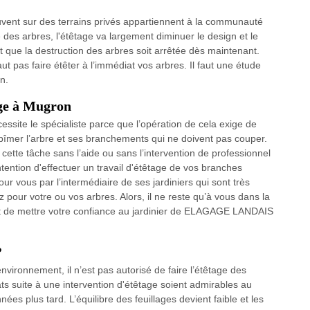
ouvent sur des terrains privés appartiennent à la communauté
 des arbres, l'étêtage va largement diminuer le design et le
ut que la destruction des arbres soit arrêtée dès maintenant.
ut pas faire étêter à l’immédiat vos arbres. Il faut une étude
n.
age à Mugron
cessite le spécialiste parce que l’opération de cela exige de
abîmer l’arbre et ses branchements qui ne doivent pas couper.
cette tâche sans l’aide ou sans l’intervention de professionnel
ntention d'effectuer un travail d'étêtage de vos branches
r vous par l’intermédiaire de ses jardiniers qui sont très
 pour votre ou vos arbres. Alors, il ne reste qu’à vous dans la
t de mettre votre confiance au jardinier de ELAGAGE LANDAIS
?
nvironnement, il n’est pas autorisé de faire l’étêtage des
ats suite à une intervention d'étêtage soient admirables au
es plus tard. L’équilibre des feuillages devient faible et les