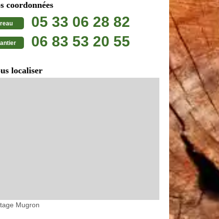
s coordonnées
05 33 06 28 82
reau
06 83 53 20 55
antier
us localiser
etage Mugron