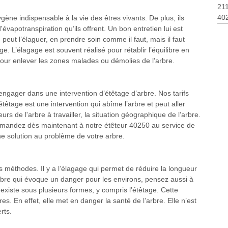
211
40
ygène indispensable à la vie des êtres vivants. De plus, ils
'évapotranspiration qu’ils offrent. Un bon entretien lui est
ut l’élaguer, en prendre soin comme il faut, mais il faut
e. L’élagage est souvent réalisé pour rétablir l’équilibre en
pour enlever les zones malades ou démolies de l’arbre.
s engager dans une intervention d’étêtage d’arbre. Nos tarifs
étêtage est une intervention qui abîme l’arbre et peut aller
urs de l'arbre à travailler, la situation géographique de l’arbre.
 demandez dès maintenant à notre étêteur 40250 au service de
e solution au problème de votre arbre.
s méthodes. Il y a l’élagage qui permet de réduire la longueur
rbre qui évoque un danger pour les environs, pensez aussi à
 existe sous plusieurs formes, y compris l’étêtage. Cette
es. En effet, elle met en danger la santé de l’arbre. Elle n’est
rts.