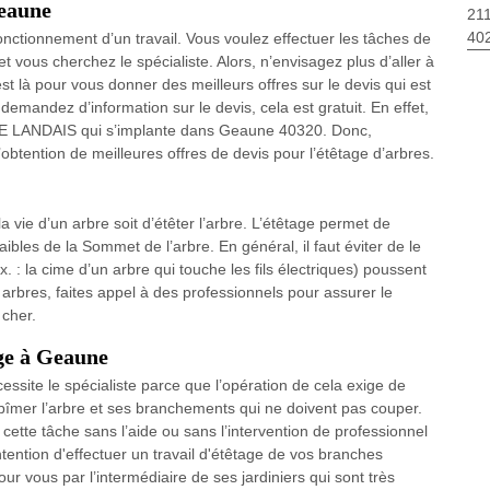
Geaune
211
40
onctionnement d’un travail. Vous voulez effectuer les tâches de
t vous cherchez le spécialiste. Alors, n’envisagez plus d’aller à
là pour vous donner des meilleurs offres sur le devis qui est
demandez d’information sur le devis, cela est gratuit. En effet,
AGE LANDAIS qui s’implante dans Geaune 40320. Donc,
ention de meilleures offres de devis pour l’étêtage d’arbres.
la vie d’un arbre soit d’étêter l’arbre. L’étêtage permet de
bles de la Sommet de l’arbre. En général, il faut éviter de le
. : la cime d’un arbre qui touche les fils électriques) poussent
s arbres, faites appel à des professionnels pour assurer le
 cher.
age à Geaune
cessite le spécialiste parce que l’opération de cela exige de
abîmer l’arbre et ses branchements qui ne doivent pas couper.
cette tâche sans l’aide ou sans l’intervention de professionnel
ntention d'effectuer un travail d'étêtage de vos branches
r vous par l’intermédiaire de ses jardiniers qui sont très