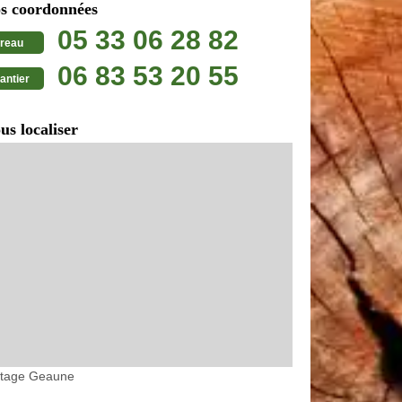
s coordonnées
05 33 06 28 82
reau
06 83 53 20 55
antier
us localiser
etage Geaune