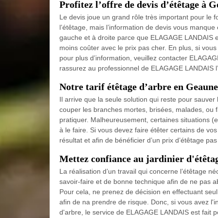
Profitez l’offre de devis d’étêtage à 
Le devis joue un grand rôle très important pour le f
l’étêtage, mais l’information de devis vous manque e
gauche et à droite parce que ELAGAGE LANDAIS est 
moins coûter avec le prix pas cher. En plus, si vous 
pour plus d’information, veuillez contacter ELAG
rassurez au professionnel de ELAGAGE LANDAIS l’obt
Notre tarif étêtage d’arbre en Geaune
Il arrive que la seule solution qui reste pour sauver 
couper les branches mortes, brisées, malades, ou fai
pratiquer. Malheureusement, certaines situations (ex
à le faire. Si vous devez faire étêter certains de vo
résultat et afin de bénéficier d’un prix d’étêtage pas
Mettez confiance au jardinier d'étêt
La réalisation d’un travail qui concerne l’étêtage né
savoir-faire et de bonne technique afin de ne pas 
Pour cela, ne prenez de décision en effectuant seul 
afin de na prendre de risque. Donc, si vous avez l'i
d'arbre, le service de ELAGAGE LANDAIS est fait pou