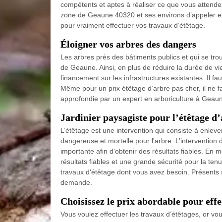
compétents et aptes à réaliser ce que vous attendez
zone de Geaune 40320 et ses environs d’appeler e
pour vraiment effectuer vos travaux d’étêtage.
Éloigner vos arbres des dangers
Les arbres près des bâtiments publics et qui se tr
de Geaune. Ainsi, en plus de réduire la durée de vie
financement sur les infrastructures existantes. Il fa
Même pour un prix étêtage d’arbre pas cher, il ne fa
approfondie par un expert en arboriculture à Geau
Jardinier paysagiste pour l’étêtage d
L’étêtage est une intervention qui consiste à enleve
dangereuse et mortelle pour l'arbre. L’intervent
importante afin d'obtenir des résultats fiables. En 
résultats fiables et une grande sécurité pour la ten
travaux d'étêtage dont vous avez besoin. Présents s
demande.
Choisissez le prix abordable pour eff
Vous voulez effectuer les travaux d’étêtages, or 