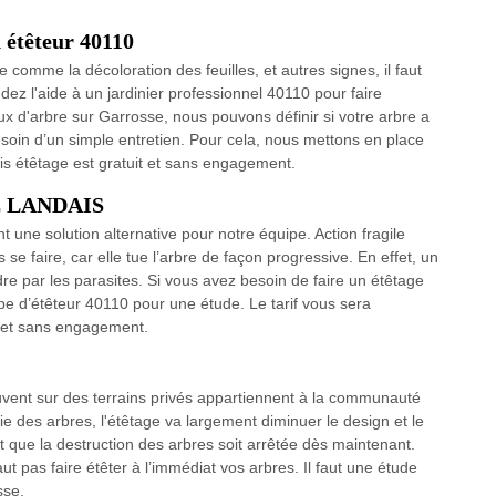
n étêteur 40110
comme la décoloration des feuilles, et autres signes, il faut
ez l'aide à un jardinier professionnel 40110 pour faire
aux d'arbre sur Garrosse, nous pouvons définir si votre arbre a
esoin d’un simple entretien. Pour cela, nous mettons en place
vis étêtage est gratuit et sans engagement.
GE LANDAIS
t une solution alternative pour notre équipe. Action fragile
s se faire, car elle tue l’arbre de façon progressive. En effet, un
ndre par les parasites. Si vous avez besoin de faire un étêtage
pe d’étêteur 40110 pour une étude. Le tarif vous sera
 et sans engagement.
ouvent sur des terrains privés appartiennent à la communauté
ie des arbres, l'étêtage va largement diminuer le design et le
ut que la destruction des arbres soit arrêtée dès maintenant.
ut pas faire étêter à l’immédiat vos arbres. Il faut une étude
sse.