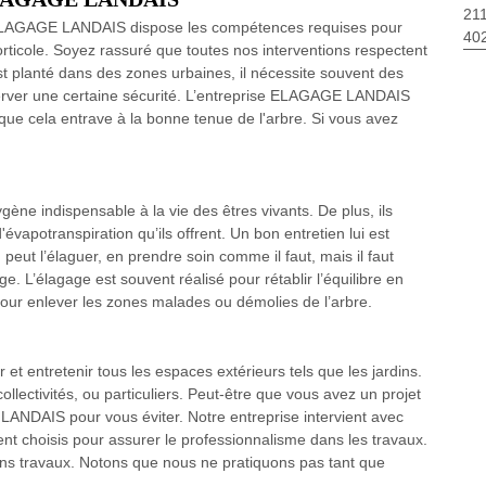
211
, ELAGAGE LANDAIS dispose les compétences requises pour
40
’horticole. Soyez rassuré que toutes nos interventions respectent
est planté dans des zones urbaines, il nécessite souvent des
erver une certaine sécurité. L’entreprise ELAGAGE LANDAIS
que cela entrave à la bonne tenue de l'arbre. Si vous avez
ygène indispensable à la vie des êtres vivants. De plus, ils
'évapotranspiration qu’ils offrent. Un bon entretien lui est
ut l’élaguer, en prendre soin comme il faut, mais il faut
e. L’élagage est souvent réalisé pour rétablir l’équilibre en
pour enlever les zones malades ou démolies de l’arbre.
t entretenir tous les espaces extérieurs tels que les jardins.
llectivités, ou particuliers. Peut-être que vous avez un projet
ANDAIS pour vous éviter. Notre entreprise intervient avec
ent choisis pour assurer le professionnalisme dans les travaux.
ons travaux. Notons que nous ne pratiquons pas tant que