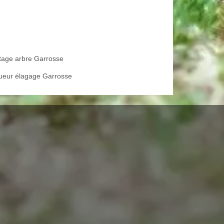
tage arbre Garrosse
ueur élagage Garrosse