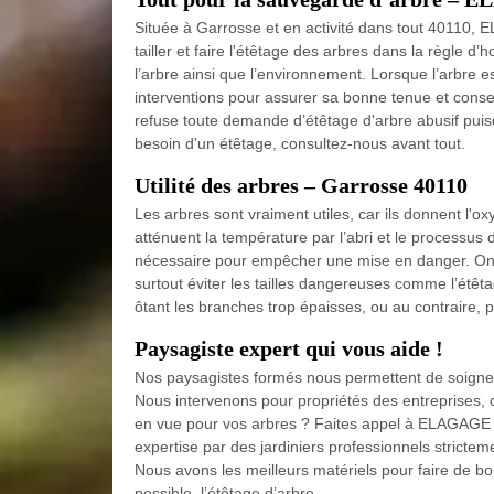
Située à Garrosse et en activité dans tout 40110
tailler et faire l'étêtage des arbres dans la règle d
l’arbre ainsi que l’environnement. Lorsque l’arbre 
interventions pour assurer sa bonne tenue et cons
refuse toute demande d’étêtage d'arbre abusif puis
besoin d'un étêtage, consultez-nous avant tout.
Utilité des arbres – Garrosse 40110
Les arbres sont vraiment utiles, car ils donnent l'ox
atténuent la température par l’abri et le processus d
nécessaire pour empêcher une mise en danger. On pe
surtout éviter les tailles dangereuses comme l’étêtag
ôtant les branches trop épaisses, ou au contraire, 
Paysagiste expert qui vous aide !
Nos paysagistes formés nous permettent de soigner e
Nous intervenons pour propriétés des entreprises, co
en vue pour vos arbres ? Faites appel à ELAGAGE L
expertise par des jardiniers professionnels strictem
Nous avons les meilleurs matériels pour faire de b
possible, l’étêtage d’arbre.