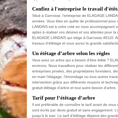
Confiez à l'entreprise le travail d'étê
Situé à Garrosse, l’entreprise de ELAGAGE LANDAI
années. Vous êtes en quête de professionnel pour e
LANDAIS est à votre coté en vous accompagnant vot
aptes à réaliser vos désires et vos attentes pour la
ELAGAGE LANDAIS qui siège à Garrosse 40110. Ai
travaux d’étêtage et vous aurez la grande satisfacti
Un étêtage d’arbre selon les règles
Vous avez un arbre qui a besoin d’être étêté ? EL
environs. Nous travaillons pour réaliser les différen
entreprises privées, des propriétaires forestiers,
en main l'élagage, l'émondage ou tous autres tra
intervention grâce aux différents moyens et tech
gratuit étêtage d'arbre et tout autre besoin d'arbre.
Tarif pour l’étêtage d’arbre
Il est préférable de connaître le tarif avant de vou
sont écrits par devis gratuit et sans engagement. L’
jusqu’à le tuer. Le tarif d’étêtage dépend des grande