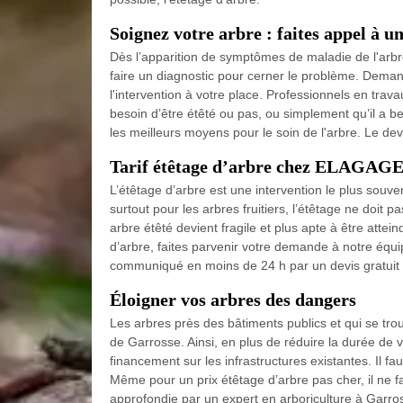
Soignez votre arbre : faites appel à u
Dès l’apparition de symptômes de maladie de l'arbre 
faire un diagnostic pour cerner le problème. Demand
l'intervention à votre place. Professionnels en trav
besoin d’être étêté ou pas, ou simplement qu’il a b
les meilleurs moyens pour le soin de l'arbre. Le de
Tarif étêtage d’arbre chez ELAGA
L’étêtage d’arbre est une intervention le plus souven
surtout pour les arbres fruitiers, l’étêtage ne doit pa
arbre étêté devient fragile et plus apte à être attei
d’arbre, faites parvenir votre demande à notre équi
communiqué en moins de 24 h par un devis gratuit
Éloigner vos arbres des dangers
Les arbres près des bâtiments publics et qui se tr
de Garrosse. Ainsi, en plus de réduire la durée de v
financement sur les infrastructures existantes. Il fa
Même pour un prix étêtage d’arbre pas cher, il ne fa
approfondie par un expert en arboriculture à Garro