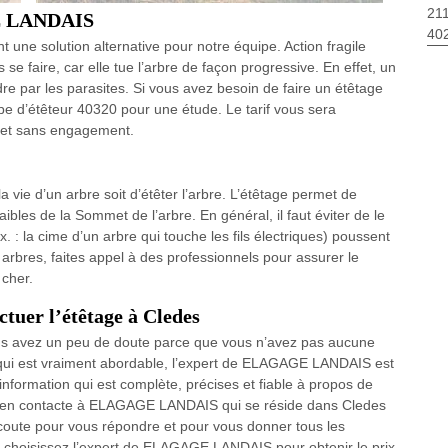
211
GE LANDAIS
40
t une solution alternative pour notre équipe. Action fragile
s se faire, car elle tue l’arbre de façon progressive. En effet, un
ndre par les parasites. Si vous avez besoin de faire un étêtage
pe d’étêteur 40320 pour une étude. Le tarif vous sera
 et sans engagement.
la vie d’un arbre soit d’étêter l’arbre. L’étêtage permet de
bles de la Sommet de l’arbre. En général, il faut éviter de le
. : la cime d’un arbre qui touche les fils électriques) poussent
s arbres, faites appel à des professionnels pour assurer le
 cher.
ctuer l’étêtage à Cledes
vous avez un peu de doute parce que vous n’avez pas aucune
rix qui est vraiment abordable, l’expert de ELAGAGE LANDAIS est
nformation qui est complète, précises et fiable à propos de
rez en contacte à ELAGAGE LANDAIS qui se réside dans Cledes
 écoute pour vous répondre et pour vous donner tous les
, choisissez l’expert de ELAGAGE LANDAIS pour obtenir le prix