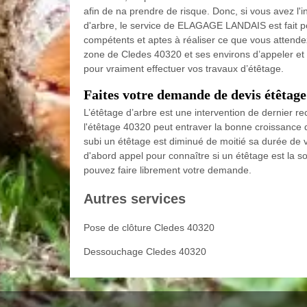
afin de na prendre de risque. Donc, si vous avez l'i
d'arbre, le service de ELAGAGE LANDAIS est fait pou
compétents et aptes à réaliser ce que vous attendez
zone de Cledes 40320 et ses environs d’appeler e
pour vraiment effectuer vos travaux d’étêtage.
Faites votre demande de devis étê
L’étêtage d’arbre est une intervention de dernier r
l'étêtage 40320 peut entraver la bonne croissance d
subi un étêtage est diminué de moitié sa durée de vi
d'abord appel pour connaître si un étêtage est la so
pouvez faire librement votre demande.
Autres services
Pose de clôture Cledes 40320
Dessouchage Cledes 40320