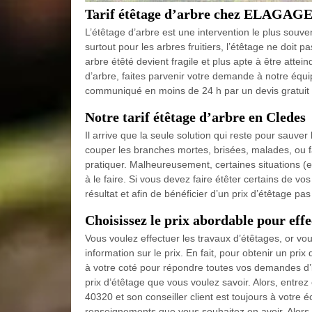
Tarif étêtage d’arbre chez ELAGA
L’étêtage d’arbre est une intervention le plus souven
surtout pour les arbres fruitiers, l’étêtage ne doit pa
arbre étêté devient fragile et plus apte à être attei
d’arbre, faites parvenir votre demande à notre équi
communiqué en moins de 24 h par un devis gratuit
Notre tarif étêtage d’arbre en Cledes
Il arrive que la seule solution qui reste pour sauver 
couper les branches mortes, brisées, malades, ou fai
pratiquer. Malheureusement, certaines situations (ex
à le faire. Si vous devez faire étêter certains de vo
résultat et afin de bénéficier d’un prix d’étêtage pas
Choisissez le prix abordable pour effe
Vous voulez effectuer les travaux d’étêtages, or 
information sur le prix. En fait, pour obtenir un p
à votre coté pour répondre toutes vos demandes d’i
prix d’étêtage que vous voulez savoir. Alors, ent
40320 et son conseiller client est toujours à votre
renseignements que vous souhaitez en avoir. Alors