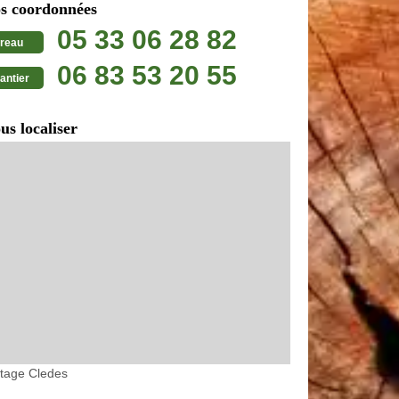
s coordonnées
05 33 06 28 82
reau
06 83 53 20 55
antier
us localiser
etage Cledes