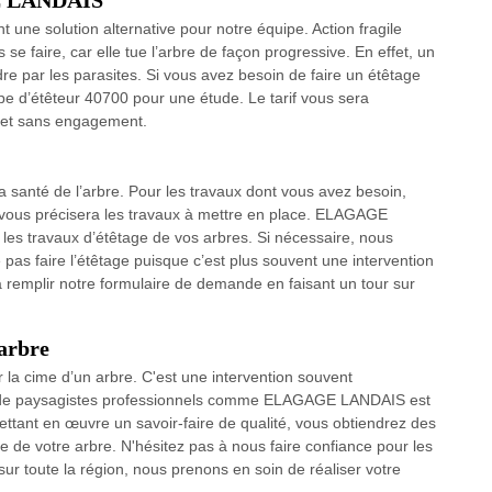
GE LANDAIS
t une solution alternative pour notre équipe. Action fragile
s se faire, car elle tue l’arbre de façon progressive. En effet, un
ndre par les parasites. Si vous avez besoin de faire un étêtage
pe d’étêteur 40700 pour une étude. Le tarif vous sera
 et sans engagement.
 santé de l’arbre. Pour les travaux dont vous avez besoin,
is vous précisera les travaux à mettre en place. ELAGAGE
 les travaux d’étêtage de vos arbres. Si nécessaire, nous
 pas faire l’étêtage puisque c’est plus souvent une intervention
’à remplir notre formulaire de demande en faisant un tour sur
’arbre
r la cime d’un arbre. C'est une intervention souvent
ion de paysagistes professionnels comme ELAGAGE LANDAIS est
mettant en œuvre un savoir-faire de qualité, vous obtiendrez des
ue de votre arbre. N'hésitez pas à nous faire confiance pour les
ur toute la région, nous prenons en soin de réaliser votre