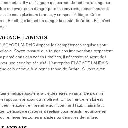
s méthodes. Il y a l’élagage qui permet de réduire la longueur
rbre qui évoque un danger pour les environs, pensez aussi à
 existe sous plusieurs formes, y compris l’étêtage. Cette
es. En effet, elle met en danger la santé de l’arbre. Elle n’est
rts.
– ELAGAGE LANDAIS
0, ELAGAGE LANDAIS dispose les compétences requises pour
’horticole. Soyez rassuré que toutes nos interventions respectent
est planté dans des zones urbaines, il nécessite souvent des
erver une certaine sécurité. L’entreprise ELAGAGE LANDAIS
que cela entrave à la bonne tenue de l'arbre. Si vous avez
ygène indispensable à la vie des êtres vivants. De plus, ils
'évapotranspiration qu’ils offrent. Un bon entretien lui est
ut l’élaguer, en prendre soin comme il faut, mais il faut
e. L’élagage est souvent réalisé pour rétablir l’équilibre en
pour enlever les zones malades ou démolies de l’arbre.