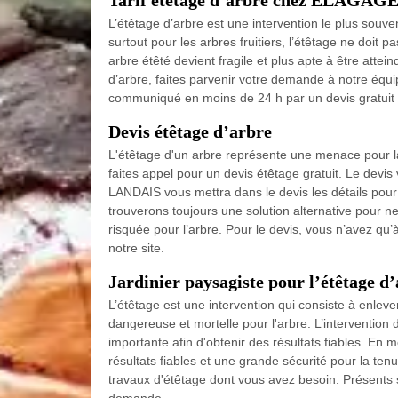
Tarif étêtage d’arbre chez ELAGA
L’étêtage d’arbre est une intervention le plus souven
surtout pour les arbres fruitiers, l’étêtage ne doit pa
arbre étêté devient fragile et plus apte à être attei
d’arbre, faites parvenir votre demande à notre équi
communiqué en moins de 24 h par un devis gratuit
Devis étêtage d’arbre
L'étêtage d'un arbre représente une menace pour la
faites appel pour un devis étêtage gratuit. Le dev
LANDAIS vous mettra dans le devis les détails pour
trouverons toujours une solution alternative pour ne
risquée pour l’arbre. Pour le devis, vous n’avez qu
notre site.
Jardinier paysagiste pour l’étêtage d
L’étêtage est une intervention qui consiste à enleve
dangereuse et mortelle pour l'arbre. L’intervent
importante afin d'obtenir des résultats fiables. En 
résultats fiables et une grande sécurité pour la ten
travaux d'étêtage dont vous avez besoin. Présents s