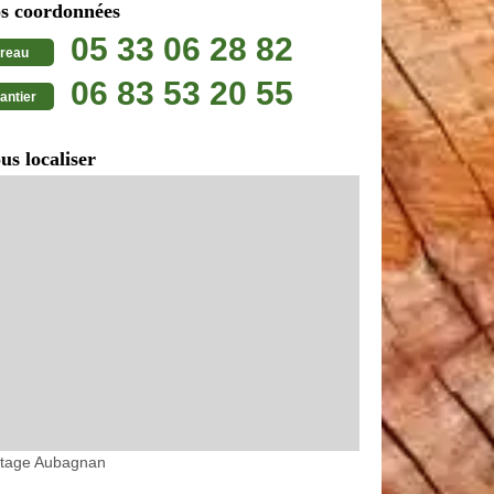
s coordonnées
05 33 06 28 82
reau
06 83 53 20 55
antier
us localiser
etage Aubagnan