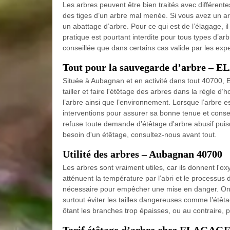
Les arbres peuvent être bien traités avec différente
des tiges d’un arbre mal menée. Si vous avez un a
un abattage d’arbre. Pour ce qui est de l’élagage, il
pratique est pourtant interdite pour tous types d’arbr
conseillée que dans certains cas valide par les expe
Tout pour la sauvegarde d’arbre 
Située à Aubagnan et en activité dans tout 4070
tailler et faire l'étêtage des arbres dans la règle d
l’arbre ainsi que l’environnement. Lorsque l’arbre 
interventions pour assurer sa bonne tenue et cons
refuse toute demande d’étêtage d'arbre abusif puis
besoin d'un étêtage, consultez-nous avant tout.
Utilité des arbres – Aubagnan 40700
Les arbres sont vraiment utiles, car ils donnent l'ox
atténuent la température par l’abri et le processus d
nécessaire pour empêcher une mise en danger. On pe
surtout éviter les tailles dangereuses comme l’étêtag
ôtant les branches trop épaisses, ou au contraire, 