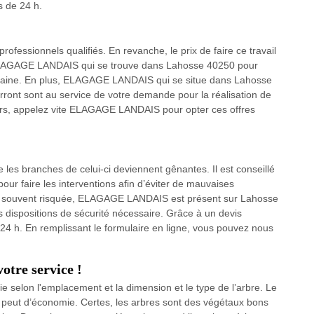
s de 24 h.
rofessionnels qualifiés. En revanche, le prix de faire ce travail
 à ELAGAGE LANDAIS qui se trouve dans Lahosse 40250 pour
omaine. En plus, ELAGAGE LANDAIS qui se situe dans Lahosse
ront sont au service de votre demande pour la réalisation de
lors, appelez vite ELAGAGE LANDAIS pour opter ces offres
 les branches de celui-ci deviennent gênantes. Il est conseillé
our faire les interventions afin d’éviter de mauvaises
plus souvent risquée, ELAGAGE LANDAIS est présent sur Lahosse
les dispositions de sécurité nécessaire. Grâce à un devis
 24 h. En remplissant le formulaire en ligne, vous pouvez nous
re service !
ie selon l'emplacement et la dimension et le type de l’arbre. Le
 peut d’économie. Certes, les arbres sont des végétaux bons