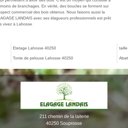
 qui permettent d’avoir des bois. C’est un moyen qui consiste à
 moins de branchages. En vérité, des boucles se forment sur
aspect commercial des bois obtenus. Nous faisons aussi la
. ELAGAGE LANDAIS avec ses élagueurs professionnels est prêt
us vivez à Lahosse.
Etetage Lahosse 40250
tail
Tonte de pelouse Lahosse 40250
Abat
211 chemin de la laiterie
40250 Souprosse