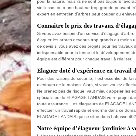
pour la nature, mais ils ne sont pas toujours favora
vieillesse, ou à une hauteur trop grande pouvant f
expert en entretien d’arbres peut couper ou enlever
Connaître le prix des travaux d’é
Si vous avez besoin d’un service d’élagage d’arbre,
élaguer les arbres devenus trop grands au moins u
de devis si vous avez des projets pour les travaux 
indispensable pour la tenue et le développement de 
équipe est différent pour chaque travail à réaliser.
Elaguer doté d'expérience en travail 
Pour des raisons de sécurité, il est essentiel de fa
alentours de la maison. Alors, si vous voulez effec
Ne prenez pas de risque, vaut mieux appeler les e
spécialistes de ELAGAGE LANDAIS votre projet dans
toute assurance. Les élagueurs de ELAGAGE LANDA
effectuer un travail rapide et énorme dans ce dom
ELAGAGE LANDAIS qui se situe dans Lahosse 40250
Notre équipe d’élagueur jardinier à vo