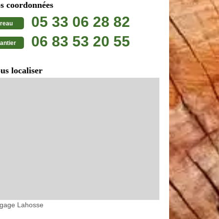
s coordonnées
05 33 06 28 82
reau
06 83 53 20 55
antier
us localiser
agage Lahosse