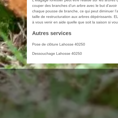
L'élagage forestier peut être réalisé sur les arbres
couper des branches d’un arbre avec le but d'avoir
chaque pousse de branche, ce qui peut diminuer l’
taille de restructuration aux arbres dépérissants
à vous venir en aide quelle que soit la saison si vo
Autres services
Pose de clôture Lahosse 40250
Dessouchage Lahosse 40250