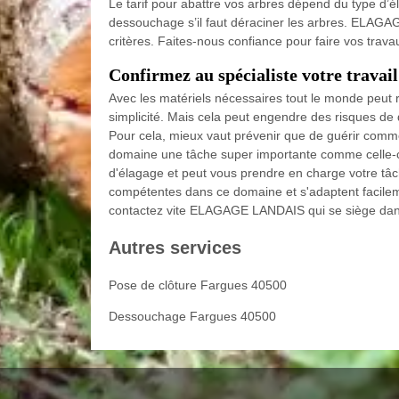
Le tarif pour abattre vos arbres dépend du type d’é
dessouchage s’il faut déraciner les arbres. ELAGAG
critères. Faites-nous confiance pour faire vos trav
Confirmez au spécialiste votre travai
Avec les matériels nécessaires tout le monde peut r
simplicité. Mais cela peut engendre des risques de
Pour cela, mieux vaut prévenir que de guérir comme 
domaine une tâche super importante comme celle-ci
d'élagage et peut vous prendre en charge votre tâc
compétentes dans ce domaine et s'adaptent facilem
contactez vite ELAGAGE LANDAIS qui se siège da
Autres services
Pose de clôture Fargues 40500
Dessouchage Fargues 40500