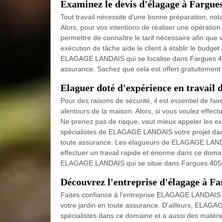
Examinez le devis d'élagage à Fargue
Tout travail nécessite d'une bonne préparation, nota
Alors, pour vos intentions de réaliser une opérat
permettre de connaître le tarif nécessaire afin que v
exécution de tâche aide le client à établir le budge
ELAGAGE LANDAIS qui se localise dans Fargues 4050
assurance. Sachez que cela est offert gratuitement
Elaguer doté d'expérience en travail 
Pour des raisons de sécurité, il est essentiel de fa
alentours de la maison. Alors, si vous voulez effec
Ne prenez pas de risque, vaut mieux appeler les e
spécialistes de ELAGAGE LANDAIS votre projet dans
toute assurance. Les élagueurs de ELAGAGE LANDA
effectuer un travail rapide et énorme dans ce dom
ELAGAGE LANDAIS qui se situe dans Fargues 40500
Découvrez l'entreprise d'élagage à Fa
Faites confiance à l'entreprise ELAGAGE LANDAIS p
votre jardin en toute assurance. D'ailleurs, ELAG
spécialistes dans ce domaine et a aussi des matérie