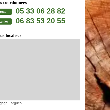
s coordonnées
05 33 06 28 82
reau
06 83 53 20 55
antier
us localiser
agage Fargues