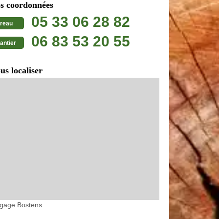
s coordonnées
05 33 06 28 82
reau
06 83 53 20 55
antier
us localiser
agage Bostens