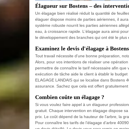
Élagueur sur Bostens – des interventi
Un élagage bien réalisé réduit la quantité de feuill
élaguer dispose moins de parties aériennes, il aura
système robuste nourrit les parties aériennes allég
eau, à croissance rapide. L'élagage aura ainsi pour e
le développement des branches qui ont été le plus
Examinez le devis d'élagage à Bostens
Tout travail nécessite d'une bonne préparation, nota
Alors, pour vos intentions de réaliser une opérat
permettre de connaître le tarif nécessaire afin que v
exécution de tâche aide le client à établir le budge
ELAGAGE LANDAIS qui se localise dans Bostens 4009
assurance. Sachez que cela est offert gratuitement
Combien coûte un élagage ?
Si vous voulez faire appel à un élagueur professio
gratuit. Chaque intervention en élagage dispose sa 
prix. Le coût dépend de la hauteur de l'arbre, la gran
Pour connaître les tarifs de l’élagage d’arbre 4009
un devis détaillé. Le devis vous sera remis en moin