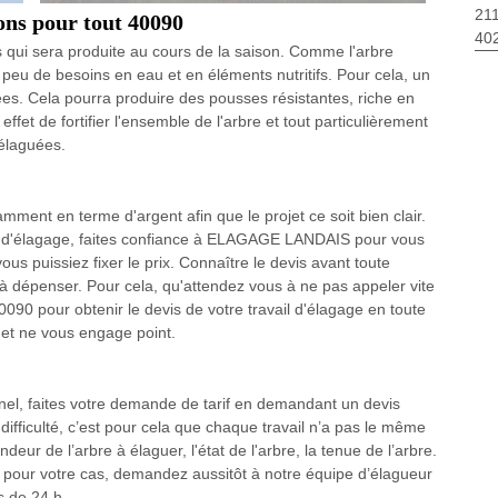
211
ons pour tout 40090
40
es qui sera produite au cours de la saison. Comme l'arbre
 peu de besoins en eau et en éléments nutritifs. Pour cela, un
ées. Cela pourra produire des pousses résistantes, riche en
ffet de fortifier l'ensemble de l'arbre et tout particulièrement
 élaguées.
mment en terme d'argent afin que le projet ce soit bien clair.
ion d'élagage, faites confiance à ELAGAGE LANDAIS pour vous
ous puissiez fixer le prix. Connaître le devis avant toute
t à dépenser. Pour cela, qu'attendez vous à ne pas appeler vite
0 pour obtenir le devis de votre travail d'élagage en toute
 et ne vous engage point.
nnel, faites votre demande de tarif en demandant un devis
difficulté, c’est pour cela que chaque travail n’a pas le même
deur de l’arbre à élaguer, l'état de l'arbre, la tenue de l’arbre.
0 pour votre cas, demandez aussitôt à notre équipe d’élagueur
s de 24 h.