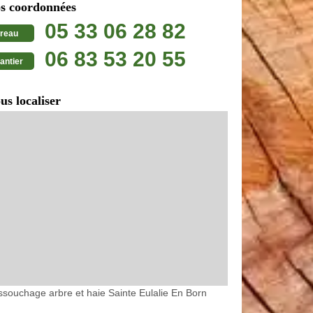
s coordonnées
05 33 06 28 82
reau
06 83 53 20 55
antier
us localiser
souchage arbre et haie Sainte Eulalie En Born