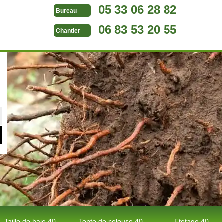
05 33 06 28 82
Bureau
06 83 53 20 55
Chantier
Taille de haie 40
Tonte de pelouse 40
Etetage 40