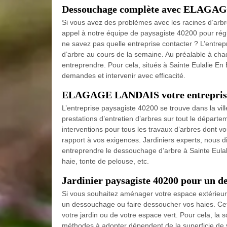
Dessouchage complète avec ELAG
Si vous avez des problèmes avec les racines d’arbre
appel à notre équipe de paysagiste 40200 pour régle
ne savez pas quelle entreprise contacter ? L’ent
d’arbre au cours de la semaine. Au préalable à cha
entreprendre. Pour cela, situés à Sainte Eulalie E
demandes et intervenir avec efficacité.
ELAGAGE LANDAIS votre entreprise d
L’entreprise paysagiste 40200 se trouve dans la vil
prestations d’entretien d’arbres sur tout le départ
interventions pour tous les travaux d’arbres dont v
rapport à vos exigences. Jardiniers experts, nous d
entreprendre le dessouchage d’arbre à Sainte Eulalie
haie, tonte de pelouse, etc.
Jardinier paysagiste 40200 pour un d
Si vous souhaitez aménager votre espace extérieur 
un dessouchage ou faire dessoucher vos haies. Cett
votre jardin ou de votre espace vert. Pour cela, 
méthodes à adopter dépendent de la superficie de vot