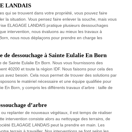
AGE LANDAIS
s qui se trouvent dans votre propriété, vous pouvez faire
r la situation. Vous pensez faire enlever la souche, mais vous
reprise ELAGAGE LANDAIS pratique plusieurs dessouchages
que intervention, nous évaluons au mieux les travaux à
n Born, nous nous déplaçons pour prendre en charge les
e dessouchage à Sainte Eulalie En Born
le de Sainte Eulalie En Born. Nous vous fournissons des
ement 40200 et toute la région IDF. Nous faisons pour cela des
ous avez besoin. Cela nous permet de trouver des solutions par
isposons le matériel nécessaire et une équipe qualifiée pour
 En Born, y compris les différents travaux d’arbre : taille de
essouchage d’arbre
ou replanter de nouveaux végétaux, il est temps de réaliser
e intervention consiste alors au nettoyage des terrains, de
la société ELAGAGE LANDAIS peut la prendre en main. Les
re terrain à travailler. Nos interventions se font selon les