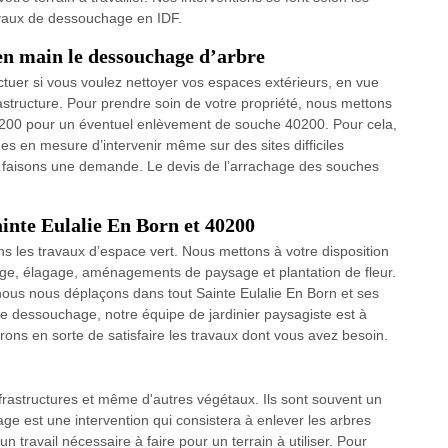
ravaux de dessouchage en IDF.
en main le dessouchage d’arbre
ctuer si vous voulez nettoyer vos espaces extérieurs, en vue
astructure. Pour prendre soin de votre propriété, nous mettons
s 40200 pour un éventuel enlèvement de souche 40200. Pour cela,
es en mesure d’intervenir même sur des sites difficiles
 faisons une demande. Le devis de l’arrachage des souches
inte Eulalie En Born et 40200
les travaux d’espace vert. Nous mettons à votre disposition
age, élagage, aménagements de paysage et plantation de fleur.
ous nous déplaçons dans tout Sainte Eulalie En Born et ses
de dessouchage, notre équipe de jardinier paysagiste est à
ons en sorte de satisfaire les travaux dont vous avez besoin.
frastructures et même d'autres végétaux. Ils sont souvent un
age est une intervention qui consistera à enlever les arbres
n travail nécessaire à faire pour un terrain à utiliser. Pour