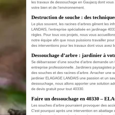
les travaux de dessouchage en Gaujacq dont vous a
votre bien et de l’environnement.
Destruction de souche : des techniques
Le plus souvent, les racines d’arbres gênent les i
LANDAIS, l’entreprise spécialisée en jardinage 403
règles. Pour tous vos projets, nous vous accueill
notre équipe afin que nous puissions travailler po
des interventions pour les travaux dont vous avez be
Dessouchage d’arbre : jardinier à vot
Se débarrasser d’une souche d’arbre demande un tra
entreprise professionnelle. Jardiniers paysagistes
des souches et des racines d’arbre. Arracher une s
jardinier ELAGAGE LANDAIS une passion et un sav
dessouchage, nous allons apporter une solution ad
de devis gratuit pour tout 40330.
Faire un dessouchage en 40330 – E
Les souches d’arbre pourraient provoquer des accide
C’est pourquoi après une intervention en abattage d