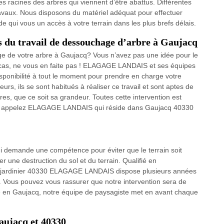
es racines des arbres qui viennent d’être abattus. Différentes
avaux. Nous disposons du matériel adéquat pour effectuer
de qui vous un accès à votre terrain dans les plus brefs délais.
rs du travail de dessouchage d’arbre à Gaujacq
e de votre arbre à Gaujacq? Vous n’avez pas une idée pour le
 cas, ne vous en faite pas ! ELAGAGE LANDAIS et ses équipes
isponibilité à tout le moment pour prendre en charge votre
eurs, ils se sont habitués à réaliser ce travail et sont aptes de
s, que ce soit sa grandeur. Toutes cette intervention est
en et appelez ELAGAGE LANDAIS qui réside dans Gaujacq 40330
qui demande une compétence pour éviter que le terrain soit
 une destruction du sol et du terrain. Qualifié en
 jardinier 40330 ELAGAGE LANDAIS dispose plusieurs années
. Vous pouvez vous rassurer que notre intervention sera de
se en Gaujacq, notre équipe de paysagiste met en avant chaque
aujacq et 40330