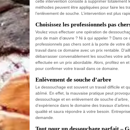
cette intervention consiste à supprimer totalement l
méthodes peuvent être appliquées pour faire les tr
l’enlèvement de souche. L’intervention est plus rapi
Choisissez les professionnels pas che
Voulez vous effectuer une opération de dessouchag
prix de main d’œuvre ? Ni à qui appeler ? Dans ce
professionnels pas chers sont à la porte de votre d
travail dans ce domaine avec un prix rentable. D’aill
débarrasser convenablement les souches votre arbre
effectuée en un prix abordable. Alors, profitez 
pour confirmer votre travail dans ce domaine.
Enlèvement de souche d’arbre
Le dessouchage est souvent un travail difficile et 
abîmé. En effet, la mauvaise pratique peut provoquer
dessouchage et en enlèvement de souche d’arbre,
d’expérience dans le domaine des travaux d’arbres
qualité et saura répondre à votre besoin. Entrepri
demande.
Tout pour un dessouchage parfait – G