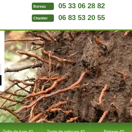
05 33 06 28 82
Bureau
06 83 53 20 55
Chantier
Taille de haie 40
Tonte de pelouse 40
Etetage 40