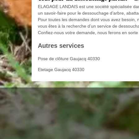
ELAGAGE LANDAIS est une société spécialisée dans 
un savoir-faire pour le dessouchage d’arbre, abatt
Pour toutes les demandes dont vous avez besoin, n
vous êtes à la recherche d’un service de dessouchag
Confiez-nous votre demande, nous ferons en sorte d
Autres services
Pose de clôture Gaujacq 40330
Etetage Gaujacq 40330