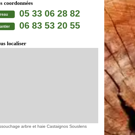
s coordonnées
05 33 06 28 82
reau
06 83 53 20 55
antier
us localiser
souchage arbre et haie Castaignos Souslens