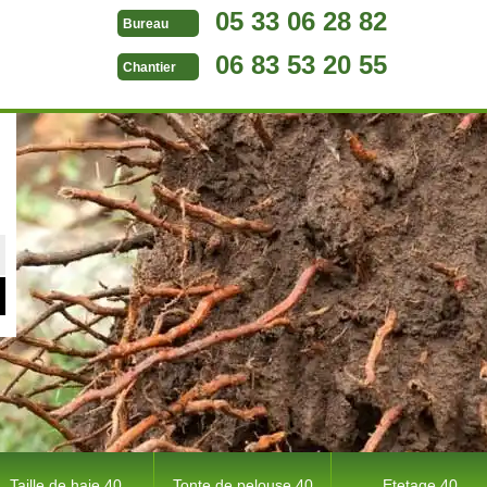
05 33 06 28 82
Bureau
06 83 53 20 55
Chantier
Taille de haie 40
Tonte de pelouse 40
Etetage 40