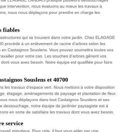
reprise ELAGAGE LANDAIS pratique plusieurs dessouchages
que intervention, nous évaluons au mieux les travaux à
lens, nous nous déplaçons pour prendre en charge les
 fiables
nfrastructures qui se trouvent dans votre jardin. Chez ELAGAGE
00 procède à un enlèvement de racine d’arbres selon les
ons en Castaignos Souslens. Vous pouvez soumettre toutes vos
availler pour votre cas. Les souches d’arbres gênent vos
 dont vous avez besoin. Notre équipe est qualifiée pour faire
astaignos Souslens et 40700
les travaux d’espace vert. Nous mettons à votre disposition
age, élagage, aménagements de paysage et plantation de fleur.
nous nous déplaçons dans tout Castaignos Souslens et ses
de dessouchage, notre équipe de jardinier paysagiste est à
ons en sorte de satisfaire les travaux dont vous avez besoin.
re service
vail minutieux. Pour cela, il faut vous aider par une