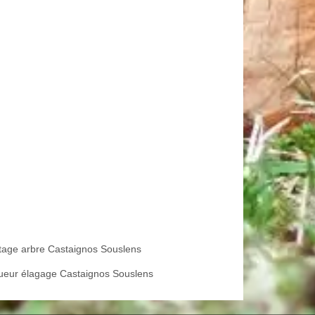
tage arbre Castaignos Souslens
ueur élagage Castaignos Souslens