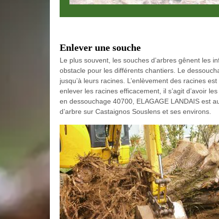
Enlever une souche
Le plus souvent, les souches d’arbres gênent les in
obstacle pour les différents chantiers. Le dessouch
jusqu’à leurs racines. L’enlèvement des racines est u
enlever les racines efficacement, il s’agit d’avoir l
en dessouchage 40700, ELAGAGE LANDAIS est au s
d’arbre sur Castaignos Souslens et ses environs.