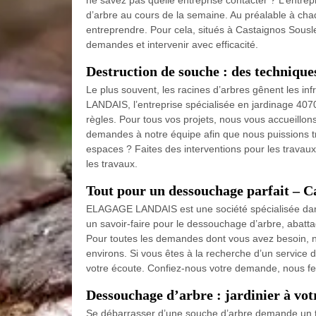
ne savez pas quelle entreprise contacter ? L’ent
d’arbre au cours de la semaine. Au préalable à cha
entreprendre. Pour cela, situés à Castaignos Sous
demandes et intervenir avec efficacité.
Destruction de souche : des techniques
Le plus souvent, les racines d’arbres gênent les i
LANDAIS, l’entreprise spécialisée en jardinage 407
règles. Pour tous vos projets, nous vous accueill
demandes à notre équipe afin que nous puissions tr
espaces ? Faites des interventions pour les travaux
les travaux.
Tout pour un dessouchage parfait – C
ELAGAGE LANDAIS est une société spécialisée dans 
un savoir-faire pour le dessouchage d’arbre, abatt
Pour toutes les demandes dont vous avez besoin, 
environs. Si vous êtes à la recherche d’un service 
votre écoute. Confiez-nous votre demande, nous fer
Dessouchage d’arbre : jardinier à vot
Se débarrasser d’une souche d’arbre demande un tra