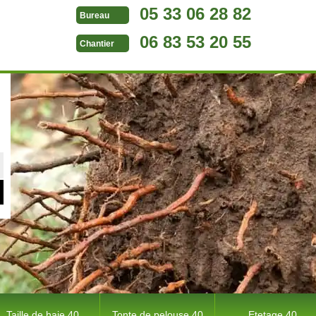
05 33 06 28 82
Bureau
06 83 53 20 55
Chantier
Taille de haie 40
Tonte de pelouse 40
Etetage 40