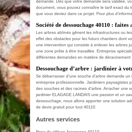
demande. Dès que votre demande sera validée, vous 
document, vous pouvez connaître le tarif exact du tra
que vous deviez dans ce projet. Pour plus d’inform
Société de dessouchage 40110 : faites 
Les arbres abîmés gênent les infrastructures ou les
effet des obstacles pour les futurs chantiers dont 
une intervention qui consiste à enlever les arbres ju
une zone prête à être travaillée. Entreprise spé
différentes demandes en matière de déracinement 
Dessouchage d’arbre : jardinier à vot
Se débarrasser d’une souche d’arbre demande un tra
entreprise professionnelle. Jardiniers paysagistes
des souches et des racines d’arbre. Arracher une s
jardinier ELAGAGE LANDAIS une passion et un sav
dessouchage, nous allons apporter une solution ad
de devis gratuit pour tout 40110.
Autres services
Pose de clôture Arengosse 40110