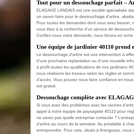
Tout pour un dessouchage parfait – A
ELAGAGE LANDAIS est une société spécialisée dans 
un savoir-faire pour le dessouchage d’arbre, abatt
Pour toutes les demandes dont vous avez besoin, n
vous êtes à la recherche d’un service de dessouchag
Confiez-nous votre demande, nous ferons en sorte d
Une équipe de jardinier 40110 prend 
Le dessouchage d’arbre est une intervention à effe
d’une prochaine replantation ou d’une nouvelle infr
à profit toutes les qualifications de nos jardinier
nous réalisons les travaux selon les règles et somm
d’accès. Vous pouvez nous faire confiance en nous
est gratuit.
Dessouchage complète avec ELAG
Si vous avez des problèmes avec les racines d’arbre
appel à notre équipe de paysagiste 40110 pour régle
ne savez pas quelle entreprise contacter ? L’ent
d’arbre au cours de la semaine. Au préalable à cha
entreprendre. Pour cela, situés à Arengosse, nou