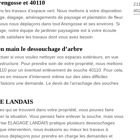
rengosse et 40110
211
40
les travaux d’espace vert. Nous mettons à votre disposition
age, élagage, aménagements de paysage et plantation de fleur.
ous nous déplaçons dans tout Arengosse et ses environs. Si
e, notre équipe de jardinier paysagiste est à votre écoute.
e satisfaire les travaux dont vous avez besoin.
en main le dessouchage d’arbre
ctuer si vous voulez nettoyer vos espaces extérieurs, en vue
astructure. Pour prendre soin de votre propriété, nous mettons
s 40110 pour un éventuel enlèvement de souche 40110. Pour cela,
es en mesure d’intervenir même sur des sites difficiles
 faisons une demande. Le devis de l’arrachage des souches
AGE LANDAIS
s qui se trouvent dans votre propriété, vous pouvez faire
r la situation. Vous pensez faire enlever la souche, mais vous
reprise ELAGAGE LANDAIS pratique plusieurs dessouchages
que intervention, nous évaluons au mieux les travaux à
s nous déplaçons pour prendre en charge les demandes et