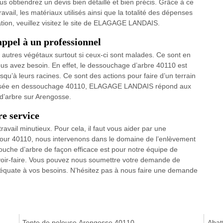
obtiendrez un devis bien détaillé et bien précis. Grâce à ce
vail, les matériaux utilisés ainsi que la totalité des dépenses
ation, veuillez visitez le site de ELAGAGE LANDAIS.
appel à un professionnel
 autres végétaux surtout si ceux-ci sont malades. Ce sont en
vous avez besoin. En effet, le dessouchage d’arbre 40110 est
squ’à leurs racines. Ce sont des actions pour faire d’un terrain
cialisée en dessouchage 40110, ELAGAGE LANDAIS répond aux
d’arbre sur Arengosse.
re service
vail minutieux. Pour cela, il faut vous aider par une
 pour 40110, nous intervenons dans le domaine de l’enlèvement
ouche d’arbre de façon efficace est pour notre équipe de
oir-faire. Vous pouvez nous soumettre votre demande de
équate à vos besoins. N’hésitez pas à nous faire une demande
Tonte de pelouse Arengosse 40110
Abat