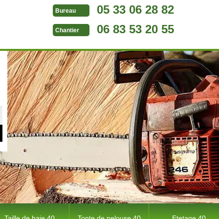
05 33 06 28 82
Bureau
06 83 53 20 55
Chantier
Taille de haie 40
Tonte de pelouse 40
Etetage 40