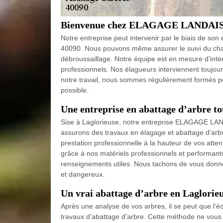
Bienvenue chez ELAGAGE LANDAIS, l’
Notre entreprise peut intervenir par le biais de so
40090. Nous pouvons même assurer le suivi du chan
débroussaillage. Notre équipe est en mesure d’interv
professionnels. Nos élagueurs interviennent toujou
notre travail, nous sommes régulièrement formés po
possible.
Une entreprise en abattage d’arbre tou
Sise à Laglorieuse, notre entreprise ELAGAGE LAND
assurons des travaux en élagage et abattage d’arb
prestation professionnelle à la hauteur de vos att
grâce à nos matériels professionnels et performants
renseignements utiles. Nous tachons de vous donner 
et dangereux.
Un vrai abattage d’arbre en Laglorie
Après une analyse de vos arbres, il se peut que l
travaux d’abattage d'arbre. Cette méthode ne vous