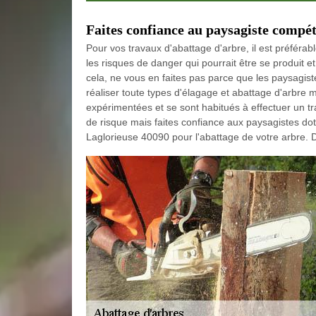
Faites confiance au paysagiste compét
Pour vos travaux d'abattage d'arbre, il est préféra
les risques de danger qui pourrait être se produit et
cela, ne vous en faites pas parce que les paysagi
réaliser toute types d'élagage et abattage d'arbre
expérimentées et se sont habitués à effectuer un t
de risque mais faites confiance aux paysagistes 
Laglorieuse 40090 pour l'abattage de votre arbre